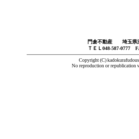
門倉不動産
埼玉県
ＴＥＬ
048-587-0777
F
Copyright (C)
kadokurafudousa
No reproduction or republication w