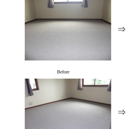
⇒
Before
⇒