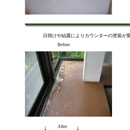
日焼けや
結露によりカウンターの塗装が
Before
↓
After
↓