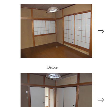
⇒
Before
⇒